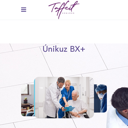
Únikuz BX+