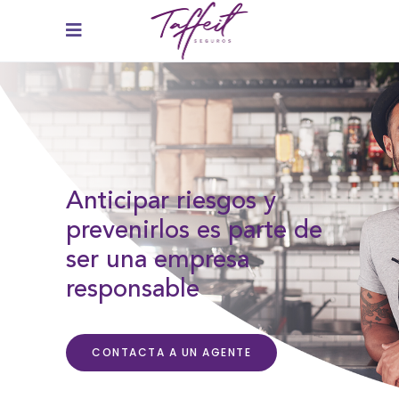
Anticipar riesgos y
prevenirlos es parte de
ser una empresa
responsable
CONTACTA A UN AGENTE